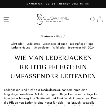
Direkt
DAMEN GR.: 32- 58 | HERREN GR.: 46- 66
zum
Pause
Inhalt
Diashow
SEITENNAVIGATION
SU
Startseite
/
Blog
/
Glattleder
·
Lederarten
·
Lederjacke pflegen
·
Lederpflege Tipps
·
Lederreinigung
·
Veloursleder
·
Wildleder
·
September 05, 2024
WIE MAN LEDERJACKEN
RICHTIG PFLEGT: EIN
UMFASSENDER LEITFADEN
Lederjacken sind nicht nur Modeklassiker, sondern auch eine
langlebige Investition. Mit der richtigen Pflege kann eine Lederjacke
über Jahre hinweg ihre Schönheit und Funktionalität bewahren. Doch
die Pflege von Leder ist eine Kunst für sich – es braucht spezielle