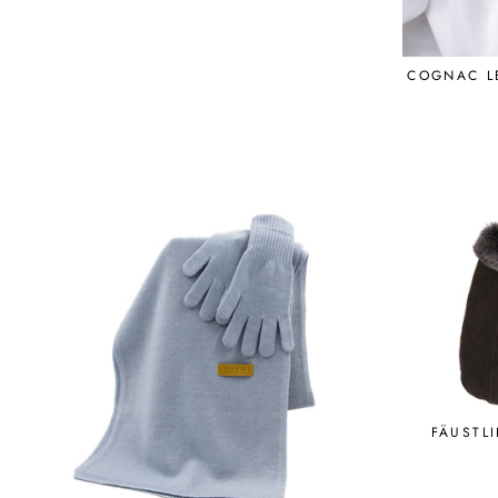
COGNAC L
FÄUSTL