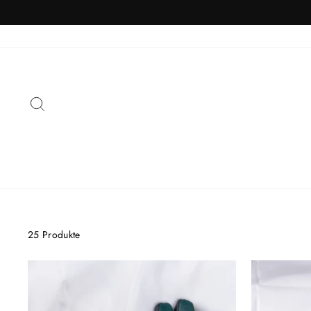
Direkt
zum
Inhalt
SUCHE
25 Produkte