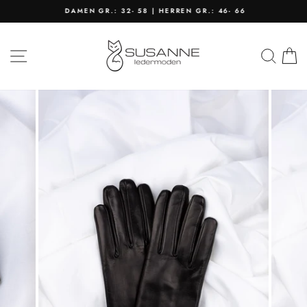
Direkt
DAMEN GR.: 32- 58 | HERREN GR.: 46- 66
zum
Pause
Inhalt
Diashow
SEITENNAVIGATION
SU