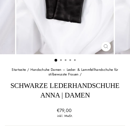
SCHLIESSEN
ESC)
Startseite
/
Handschuhe Damen – Leder- & Lammfellhandschuhe für
stilbewusste Frauen
/
SCHWARZE LEDERHANDSCHUHE
ANNA | DAMEN
Normaler
€79,00
Preis
inkl. MwSt.