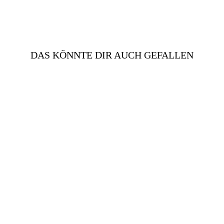
teilen
pinnen
DAS KÖNNTE DIR AUCH GEFALLEN
SCHWARZE
LEDERHANDSCHUHE
ANNA | DAMEN