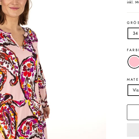
Preis
inkl. M
GRÖ
34
FAR
MATE
Vi