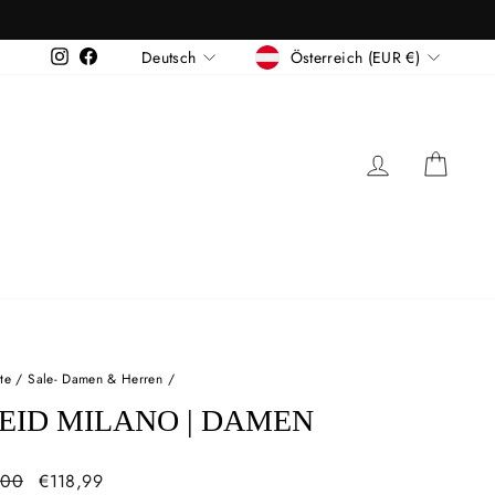
WÄHRUNG
SPRACHE
Instagram
Facebook
Österreich (EUR €)
Deutsch
EINLOG
EI
ite
/
Sale- Damen & Herren
/
EID MILANO | DAMEN
ler
Sonderpreis
,00
€118,99