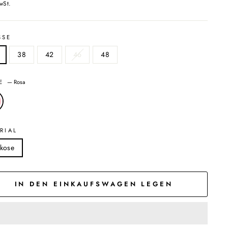
wSt.
SSE
38
42
46
48
BE
—
Rosa
RIAL
skose
IN DEN EINKAUFSWAGEN LEGEN