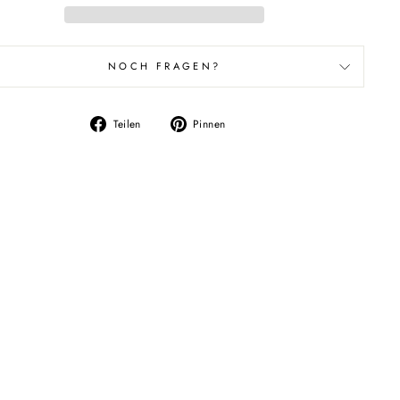
NOCH FRAGEN?
Auf
Auf
Teilen
Pinnen
Facebook
Pinterest
teilen
pinnen