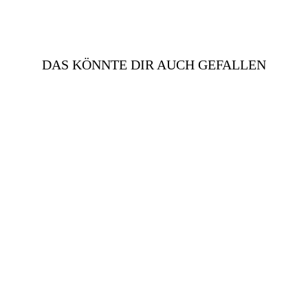
DAS KÖNNTE DIR AUCH GEFALLEN
LEDERBLAZER IN
HELLBLAU | DAMEN
€749,00