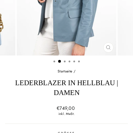
SCHLIESSEN
ESC)
Startseite
/
LEDERBLAZER IN HELLBLAU |
DAMEN
Normaler
€749,00
Preis
inkl. MwSt.