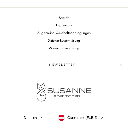
Search
Impressum
Allgemeine Geschäftsbedingungen
Datenschutzerklärung
Widerrufsbelehrung
NEWSLETTER
WÄHRUNG
Österreich (EUR €)
Deutsch
SPRACHE