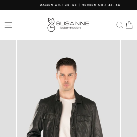
Direkt
DAMEN GR.: 32- 58 | HERREN GR.: 46- 66
zum
Pause
Inhalt
Diashow
SEITENNAVIGATION
SU