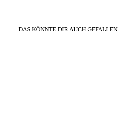
teilen
pinnen
DAS KÖNNTE DIR AUCH GEFALLEN
LEDERJACKE LANG,
SCHWARZ | HERREN
€349,00