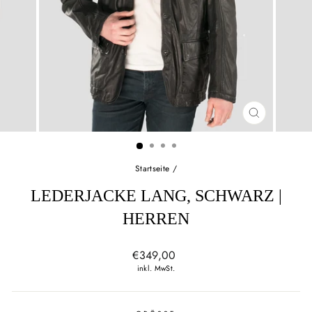
SCHLIESSEN
ESC)
Startseite
/
LEDERJACKE LANG, SCHWARZ |
HERREN
Normaler
€349,00
Preis
inkl. MwSt.