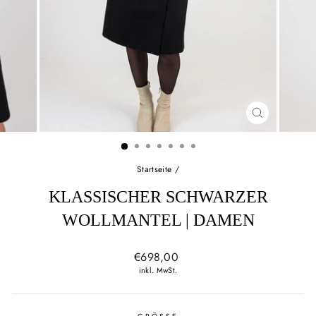
SCHLIESSEN
ESC)
Startseite
/
KLASSISCHER SCHWARZER
WOLLMANTEL | DAMEN
Normaler
€698,00
Preis
inkl. MwSt.