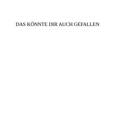
DAS KÖNNTE DIR AUCH GEFALLEN
KLASSISCHER
SCHWARZER
WOLLMANTEL | DAMEN
€698,00