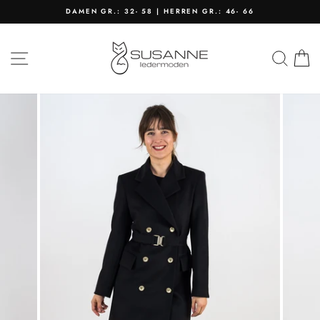
Direkt
DAMEN GR.: 32- 58 | HERREN GR.: 46- 66
zum
Pause
Inhalt
Diashow
SEITENNAVIGATION
SU