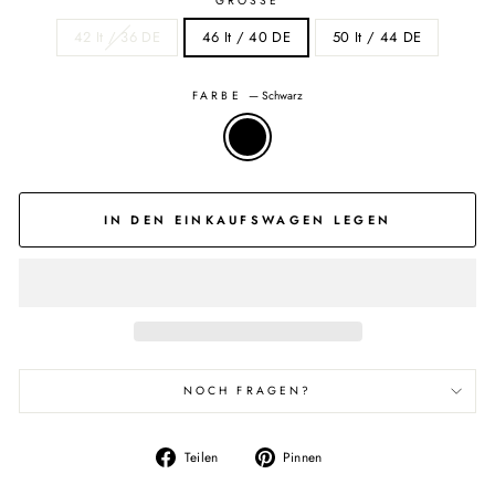
GRÖSSE
42 It / 36 DE
46 It / 40 DE
50 It / 44 DE
FARBE
—
Schwarz
IN DEN EINKAUFSWAGEN LEGEN
NOCH FRAGEN?
Auf
Auf
Teilen
Pinnen
Facebook
Pinterest
teilen
pinnen