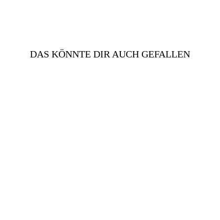
teilen
pinnen
DAS KÖNNTE DIR AUCH GEFALLEN
LEDERKLEID IN PINK |
DAMEN
€298,00