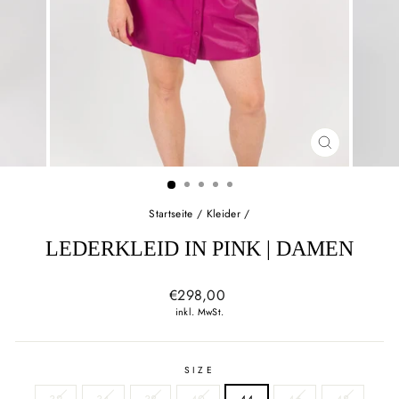
SCHLIESSEN
ESC)
Startseite
/
Kleider
/
LEDERKLEID IN PINK | DAMEN
Normaler
€298,00
Preis
inkl. MwSt.
SIZE